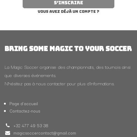
S'inscrire
Vous avez déjà un compte ?
BRING SOME MAGIC TO YOUR SOCCER
La Magic Soccer organise des championnats, des tournois ainsi
que diverses événements.
N'hésitez pas à nous contacter pour plus d'informations.
Page d'accueil
Contactez-nous
+32 477 49 53 38
magicsoccercontact@gmail.com